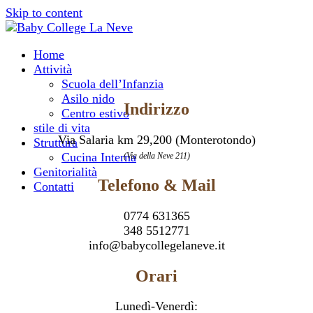
Skip to content
Home
Attività
Scuola dell’Infanzia
Asilo nido
Indirizzo
Centro estivo
stile di vita
Via Salaria km 29,200 (Monterotondo)
Struttura
Cucina Interna
(Via della Neve 211)
Genitorialità
Telefono & Mail
Contatti
0774 631365
348 5512771
info@babycollegelaneve.it
Orari
Lunedì-Venerdì: