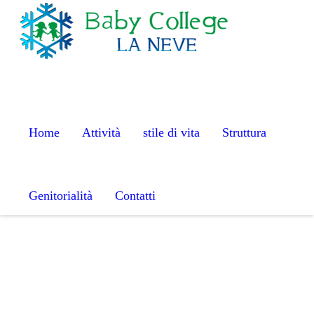
S
k
i
p
t
o
c
Home
Attività
stile di vita
Struttura
o
n
t
Genitorialità
Contatti
e
n
t