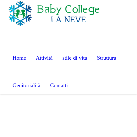
S
k
i
p
t
o
c
Home
Attività
stile di vita
Struttura
o
n
t
Genitorialità
Contatti
e
n
t