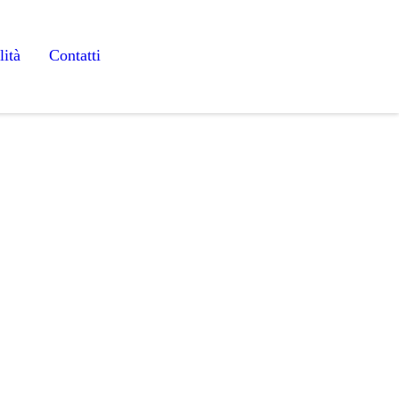
lità
Contatti