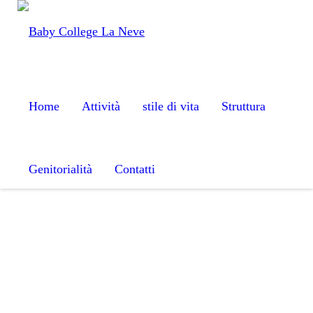
S
k
i
p
t
o
Home
Attività
stile di vita
Struttura
c
o
n
Genitorialità
Contatti
t
e
n
t